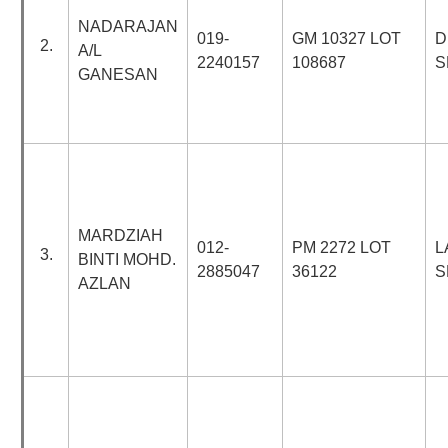
NADARAJAN
019-
GM 10327 LOT
D
2.
A/L
2240157
108687
S
GANESAN
MARDZIAH
012-
PM 2272 LOT
L
3.
BINTI MOHD.
2885047
36122
S
AZLAN