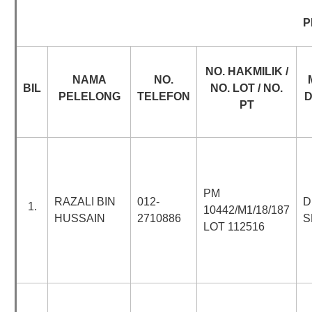
P
NO. HAKMILIK /
NAMA
NO.
BIL
NO. LOT / NO.
PELELONG
TELEFON
PT
PM
RAZALI BIN
012-
D
1.
10442/M1/18/187
HUSSAIN
2710886
S
LOT 112516