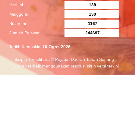
Hari Ini
139
Minggu Ini
139
Bulan Ini
1167
Jumlah Pelawat
244697
Tarikh Kemaskini:
10 Ogos 2026
Hakcipta Terpelihara © Pejabat Daerah Tanah Sepang
Paparan terbaik menggunakan resolusi skrin versi terkini