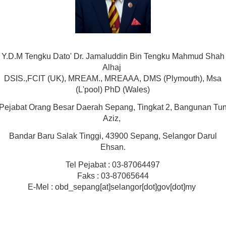
Y.D.M Tengku Dato' Dr. Jamaluddin Bin Tengku Mahmud Shah
Alhaj
DSIS.,FCIT (UK), MREAM., MREAAA, DMS (Plymouth), Msa
(L'pool) PhD (Wales)
Pejabat Orang Besar Daerah Sepang, Tingkat 2, Bangunan Tu
Aziz,
Bandar Baru Salak Tinggi, 43900 Sepang, Selangor Darul
Ehsan.
Tel Pejabat : 03-87064497
Faks : 03-87065644
E-Mel : obd_sepang[at]selangor[dot]gov[dot]my