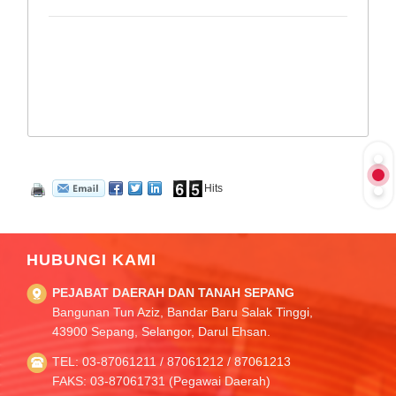
Hits
HUBUNGI KAMI
PEJABAT DAERAH DAN TANAH SEPANG
Bangunan Tun Aziz, Bandar Baru Salak Tinggi,
43900 Sepang, Selangor, Darul Ehsan.
TEL: 03-87061211 / 87061212 / 87061213
FAKS: 03-87061731 (Pegawai Daerah)